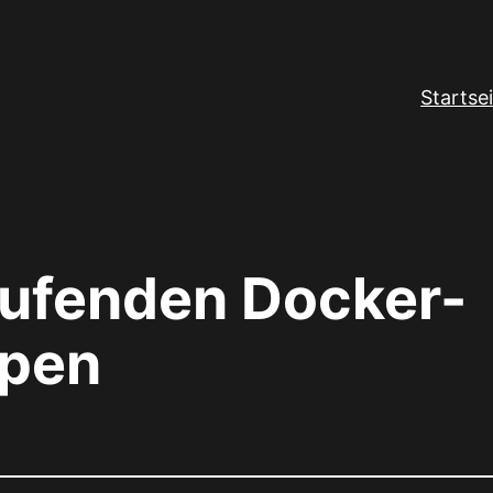
Startse
laufenden Docker-
ppen