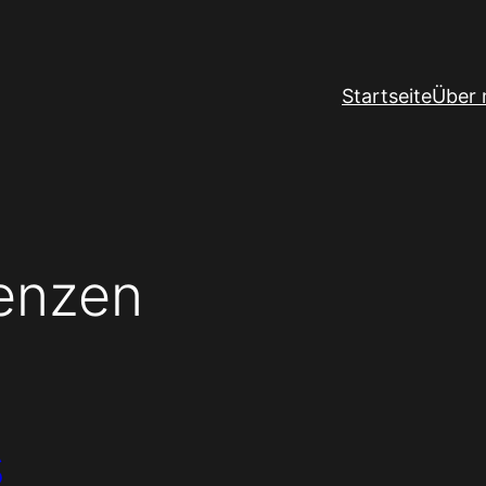
Startseite
Über 
enzen
s