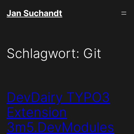
Zum
Jan Suchandt
Inhalt
springen
Schlagwort:
Git
DevDairy TYPO3
Extension
3m5.DevModules